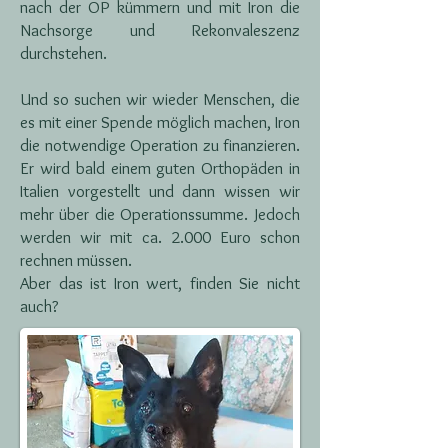
nach der OP kümmern und mit Iron die
Nachsorge und Rekonvaleszenz
durchstehen.
Und so suchen wir wieder Menschen, die
es mit einer Spende möglich machen, Iron
die notwendige Operation zu finanzieren.
Er wird bald einem guten Orthopäden in
Italien vorgestellt und dann wissen wir
mehr über die Operationssumme. Jedoch
werden wir mit ca. 2.000 Euro schon
rechnen müssen.
Aber das ist Iron wert, finden Sie nicht
auch?