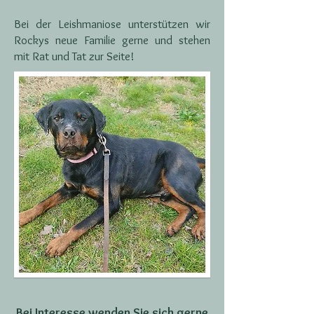
Bei der Leishmaniose unterstützen wir
Rockys neue Familie gerne und stehen
mit Rat und Tat zur Seite!
Bei Interesse wenden Sie sich gerne