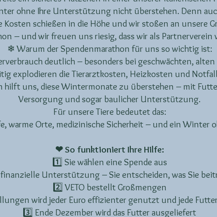
ter ohne Ihre Unterstützung nicht überstehen. Denn auc
e Kosten schießen in die Höhe und wir stoßen an unsere G
 – und wir freuen uns riesig, dass wir als Partnerverein
❄ Warum der Spendenmarathon für uns so wichtig ist:
terverbrauch deutlich – besonders bei geschwächten, alte
eitig explodieren die Tierarztkosten, Heizkosten und Notfa
hilft uns, diese Wintermonate zu überstehen – mit Futter
Versorgung und sogar baulicher Unterstützung.
Für unsere Tiere bedeutet das:
fe, warme Orte, medizinische Sicherheit – und ein Winter 
❤ So funktioniert Ihre Hilfe:
1️⃣ Sie wählen eine Spende aus
 finanzielle Unterstützung – Sie entscheiden, was Sie be
2️⃣ VETO bestellt Großmengen
ungen wird jeder Euro effizienter genutzt und jede Futter
3️⃣ Ende Dezember wird das Futter ausgeliefert