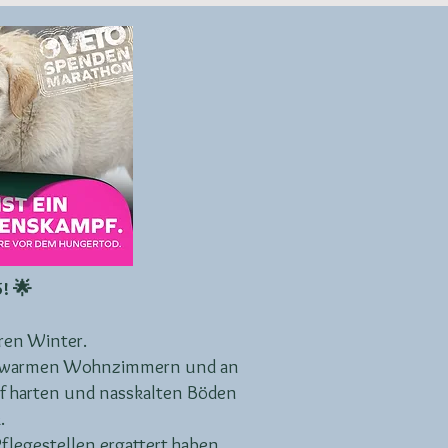
! 🌟
ren Winter.
n in warmen Wohnzimmern und an
auf harten und nasskalten Böden
.
Pflegestellen ergattert haben,