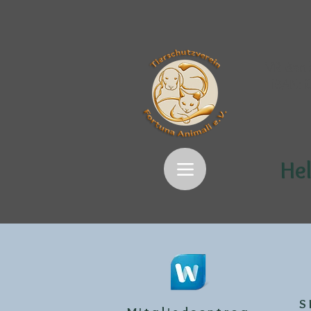
VR Bank
IBAN:
Hel
S