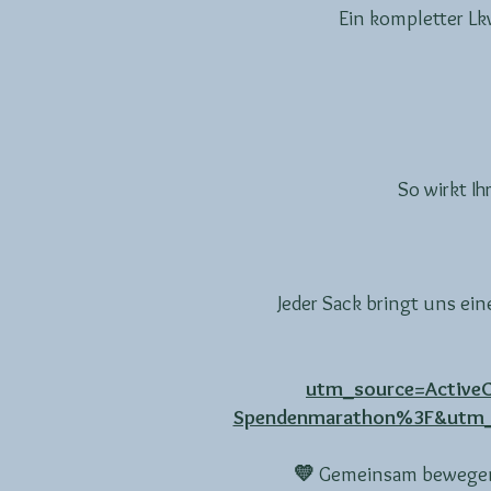
Ein kompletter L
So wirkt I
Jeder Sack bringt uns ei
utm_source=Activ
Spendenmarathon%3F&utm_
💛
Gemeinsam bewegen wi