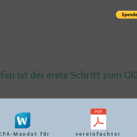
Spendenkonto:
einfach mi
 Südliche Weinstraße-Wasgau eG
 DE68 5489 1300 0061 9869 01
BIC: GENODE61BZA
fen ist der erste Schritt zum Gl
EPA-Mandat für
vereinfachter