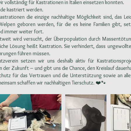
ir vollständig für Kastrationen in Italien einsetzen konnten.
de kastriert werden.
strationen die einzige nachhaltige Möglichkeit sind, das Lei
elpen geboren werden, für die es keine Familien gibt, setz
od immer weiter fort.
ltweit wird versucht, der Überpopulation durch Massentöt
tliche Lösung heißt Kastration. Sie verhindert, dass ungewol
ehrungen führen müssen.
tzverein setzen wir uns deshalb aktiv für Kastrationsproje
n der Zukunft – und gibt uns die Chance, den Kreislauf dauerh
hutz für das Vertrauen und die Unterstützung sowie an all
insam schaffen wir nachhaltigen Tierschutz. ❤️🐾