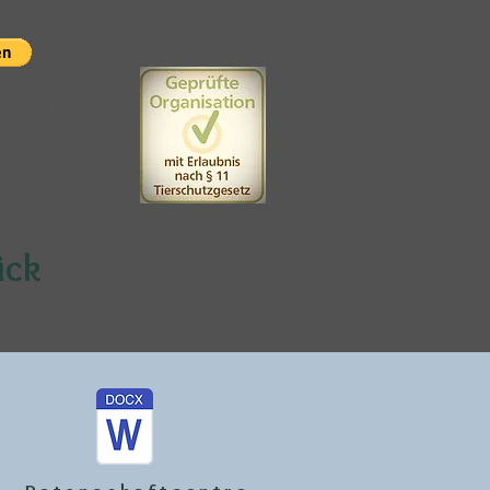
t PayPal
ück