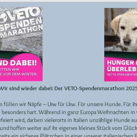
Wir sind wieder dabei: Der VETO-Spendenmarathon 2025
füllen wir Näpfe – Lkw für Lkw. Für unsere Hunde. Für ih
Jahr besonders hart. Während in ganz Europa Weihnachte
feiert wird, darben vielerorts in Italien unzählige Hunde 
und hoffen weiter auf ihr eigenes kleines Stück vom Glück
eits ein sicheres Plätzchen in einer unserer italienischen 