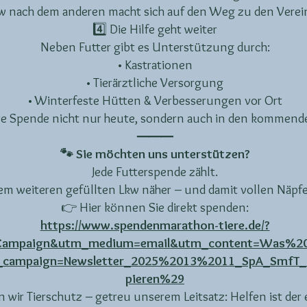
kw nach dem anderen macht sich auf den Weg zu den Verei
4️⃣ Die Hilfe geht weiter
Neben Futter gibt es Unterstützung durch:
• Kastrationen
• Tierärztliche Versorgung
• Winterfeste Hütten & Verbesserungen vor Ort
hre Spende nicht nur heute, sondern auch in den kommend
⸻
🐾 Sie möchten uns unterstützen?
Jede Futterspende zählt.
nem weiteren gefüllten Lkw näher – und damit vollen Näpf
👉 Hier können Sie direkt spenden:
https://www.spendenmarathon-tiere.de/?
eCampaign&utm_medium=email&utm_content=Was%2
campaign=Newsletter_2025%2013%2011_SpA_SmfT_
pieren%29
r Tierschutz – getreu unserem Leitsatz: Helfen ist der e