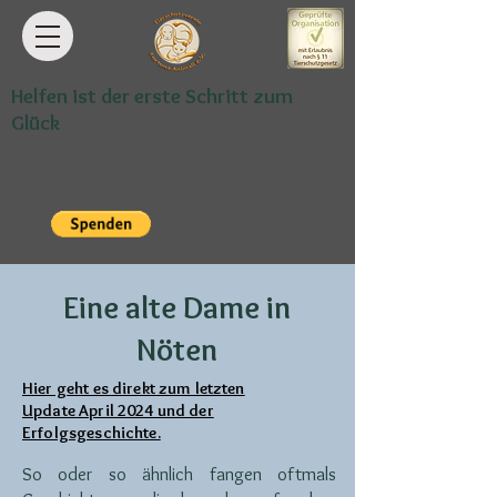
Helfen ist der erste Schritt zum
Glück
Spendenkonto:
VR Bank Südliche Weinstraße-Wasgau eG
IBAN: DE68
5489 1300 0061 9869
01
BIC: GENODE61BZA
einfach mit PayPal
Eine alte Dame in
Nöten
Hier geht es direkt zum letzten
Update April 2024 und der
Erfolgsgeschichte.
So oder so ähnlich fangen oftmals