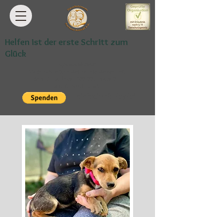
Helfen ist der erste Schritt zum
Glück
Spendenkonto:
VR Bank Südliche Weinstraße-Wasgau eG
IBAN: DE68
5489 1300 0061 9869
01
BIC: GENODE61BZA
einfach mit PayPal