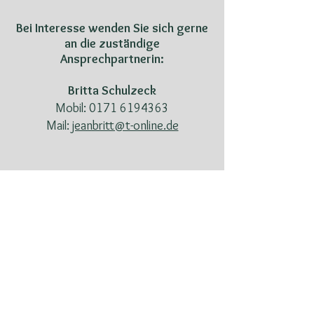
Bei Interesse wenden Sie sich gerne
an die zuständige
Ansprechpartnerin:
Britta Schulzeck
Mobil:
0171 6194363
Mail:
jeanbritt@t-online.de
Zur Übermittlung Ihrer
Selbstauskunft klicken Sie bitte hier
https://tierschutzverein-fortuna-
animali-ev.petoffice.app/adopt/?
pet=666f190508798105b8a60218
Hinweise zum Vermittlungsablauf und