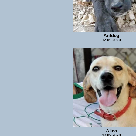
Antdog
12.09.2020
Alina
12.09.2020