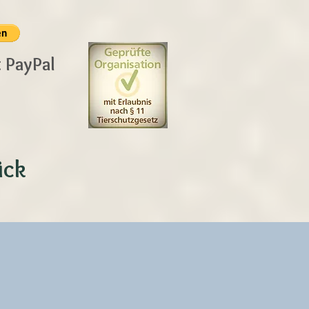
t PayPal
ück