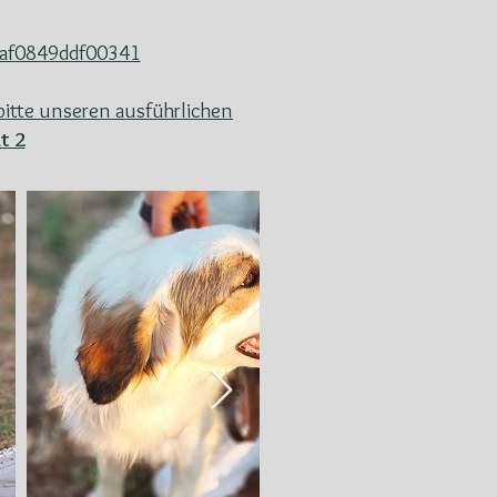
2daf0849ddf00341
itte unseren ausführlichen
t 2