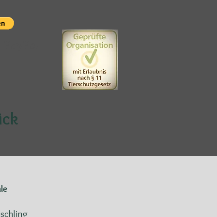
t PayPal
ück
le
schling