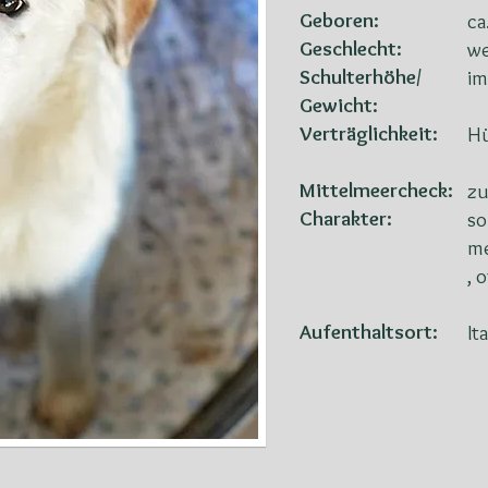
Geboren:
ca
Geschlecht:
we
Schulterhöhe/
i
Gewicht:
Verträglichkeit:
Hü
Mittelmeercheck:
zu
Charakter:
so
m
, 
Aufenthaltsort:
It