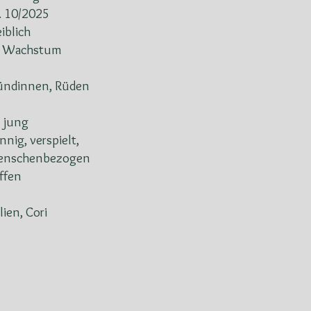
. 10/2025
iblich
m Wachstum
ndinnen, Rüden
 jung
nnig, verspielt,
enschenbezogen
offen
alien, Cori