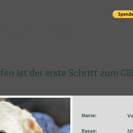
Spendenkonto:
einfach mi
 Südliche Weinstraße-Wasgau eG
 DE68 5489 1300 0061 9869 01
BIC: GENODE61BZA
fen ist der erste Schritt zum Gl
Name:
Va
Rasse:
Mi