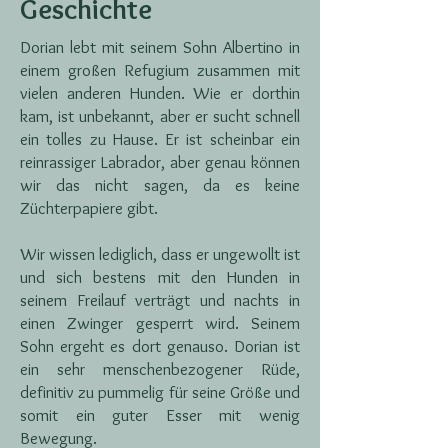
Geschichte
Dorian lebt mit seinem Sohn Albertino in
einem großen Refugium zusammen mit
vielen anderen Hunden. Wie er dorthin
kam, ist unbekannt, aber er sucht schnell
ein tolles zu Hause. Er ist scheinbar ein
reinrassiger Labrador, aber genau können
wir das nicht sagen, da es keine
Züchterpapiere gibt.
Wir wissen lediglich, dass er ungewollt ist
und sich bestens mit den Hunden in
seinem Freilauf verträgt und nachts in
einen Zwinger gesperrt wird. Seinem
Sohn ergeht es dort genauso. Dorian ist
ein sehr menschenbezogener Rüde,
definitiv zu pummelig für seine Größe und
somit ein guter Esser mit wenig
Bewegung.