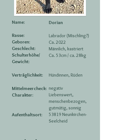
Name:
Dorian
Rasse:
Labrador (Mischling?)
Geboren:
Ca. 2022
Geschlecht:
Männlich, kastriert
Schulterhöhe/
Ca. 53cm / ca. 28kg
Gewicht:
Verträglichkeit:
Hündinnen, Rüden
negativ
Mittelmeercheck:
Liebenswert,
Charakter:
menschenbezogen,
gutmütig, sonnig
53819 Neunkirchen-
Aufenthaltsort:
Seelcheid