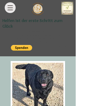
Helfen ist der erste Schritt zum
Glück
Spendenkonto:
VR Bank Südliche Weinstraße-Wasgau eG
IBAN: DE68
5489 1300 0061 9869
01
BIC: GENODE61BZA
einfach mit PayPal