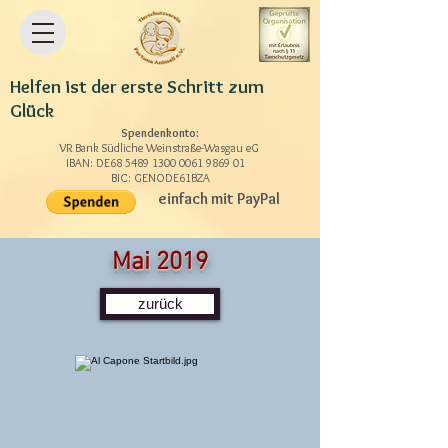
Helfen ist der erste Schritt zum
Glück
Spendenkonto:
VR Bank Südliche Weinstraße-Wasgau eG
IBAN: DE68
5489 1300 0061 9869
01
BIC: GENODE61BZA
einfach mit PayPal
Mai 2019
zurück