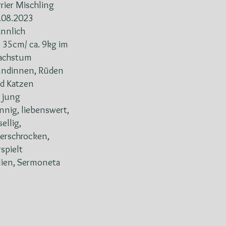
rrier Mischling
.08.2023
nnlich
. 35cm/ ca. 9kg im
chstum
ndinnen, Rüden
d Katzen
 jung
nnig, liebenswert,
ellig,
erschrocken,
rspielt
alien, Sermoneta