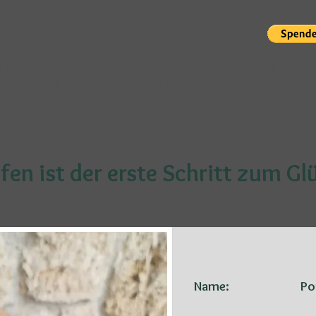
Spendenkonto:
einfach mi
 Südliche Weinstraße-Wasgau eG
 DE68 5489 1300 0061 9869 01
BIC: GENODE61BZA
fen ist der erste Schritt zum Gl
Name:
Po