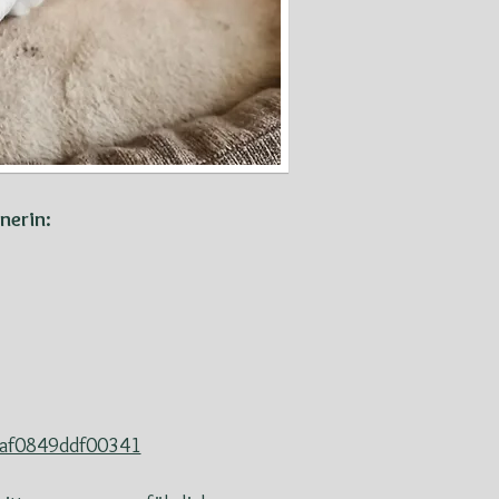
nerin:
2daf0849ddf00341