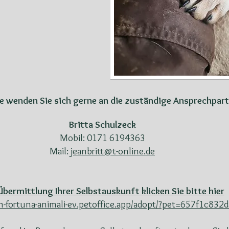
se wenden Sie sich gerne an die zuständige Ansprechpart
Britta Schulzeck
Mobil: 0171 6194363
Mail:
jeanbritt@t-online.de
Übermittlung Ihrer Selbstauskunft klicken Sie bitte hier
ein-fortuna-animali-ev.petoffice.app/adopt/?pet=657f1c83