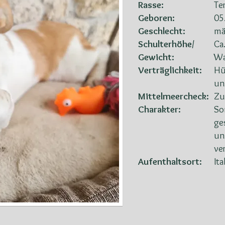
Rasse:
Te
Geboren:
05
Geschlecht:
mä
Schulterhöhe/
Ca
Gewicht:
Wa
Verträglichkeit:
Hü
un
Mittelmeercheck:
Zu
Charakter:
So
ges
un
ve
Aufenthaltsort:
It