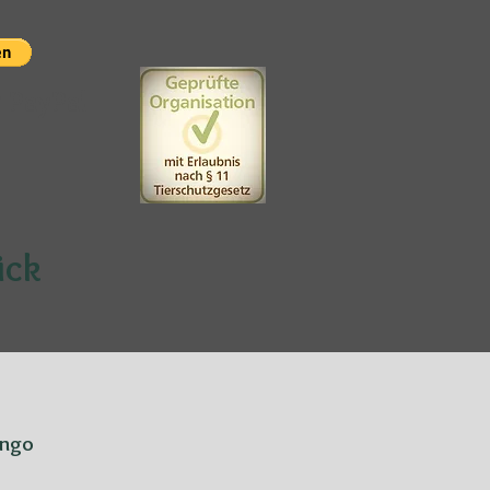
t PayPal
ück
ngo