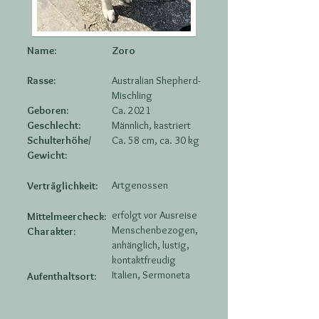
Name:
Zoro
Rasse:
Australian Shepherd-
Mischling
Geboren:
Ca. 2021
Geschlecht:
Männlich, kastriert
Schulterhöhe/
Ca. 58 cm, ca. 30 kg
Gewicht:
Artgenossen
Verträglichkeit:
erfolgt vor Ausreise
Mittelmeercheck:
Menschenbezogen,
Charakter:
anhänglich, lustig,
kontaktfreudig
Italien, Sermoneta
Aufenthaltsort: