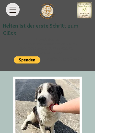
Helfen ist der erste Schritt zum
Glück
Spendenkonto:
VR Bank Südliche Weinstraße-Wasgau eG
IBAN: DE68
5489 1300 0061 9869
01
BIC: GENODE61BZA
einfach mit PayPal