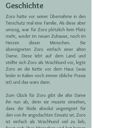
Geschichte
Zoro hatte vor seiner Übernahme in den
Tierschutz mal eine Familie. Als diese aber
umzog, war für Zoro plötzlich kein Platz
mehr, weder im neuen Zuhause, noch im
Herzen dieser Menschen. Sie
übereigneten Zoro einfach einer alten
Dame. Diese lebt auf dem Land und
stellte sich Zoro als Wachhund vor, legte
Zoro an die Kette vor dem Haus (was
leider in Italien noch immer übliche Praxis
ist) und das wars dann.
Zum Glück für Zoro gibt die alte Dame
ihn nun ab, denn sie musste einsehen,
dass der Rüde absolut ungeeignet für
den von ihr angedachten Einsatz ist. Zoro
ist einfach als Wachhund viel zu lieb,