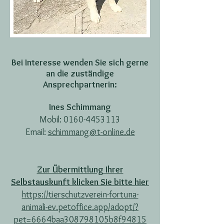
Bei Interesse wenden Sie sich gerne
an die zuständige
Ansprechpartnerin:
Ines Schimmang
Mobil:
0160-4453113
Email:
schimmang@t-online.de
Zur Übermittlung Ihrer
Selbstauskunft klicken Sie bitte hier
https://tierschutzverein-fortuna-
animali-ev.petoffice.app/adopt/?
pet=6664baa308798105b8f94815