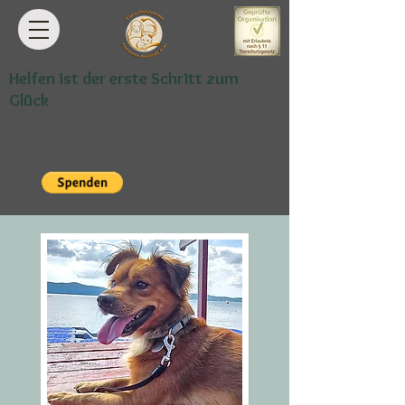
Helfen ist der erste Schritt zum
Glück
Spendenkonto:
VR Bank Südliche Weinstraße-Wasgau eG
IBAN: DE68
5489 1300 0061 9869
01
BIC: GENODE61BZA
einfach mit PayPal