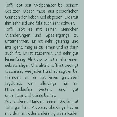
Toffi lebt seit Welpenalter bei seinem
Besitzer. Dieser muss aus persönlichen
Gründen den lieben Kerl abgeben. Dies tut
ihm sehr leid und fällt auch sehr schwer.
Toffi liebt es mit seinen Menschen
Wanderungen und Spaziergänge zu
unternehmen. Er ist sehr gelehrig und
intelligent, mag es zu lernen und ist darin
auch fix. Er ist stubenrein und sehr gut
leinenführig. Als Volpino hat er eher einen
selbständigen Charakter: Toffi ist bedingt
wachsam, wie jeder Hund schlägt er bei
Fremden an, er hat einen gewissen
Jagdtrieb, der allerdings nur im
Hinterherlaufen besteht und gut
umlenkbar und trainierbar ist.
Mit anderen Hunden seiner Größe hat
Toffi gar kein Problem, allerdings hat er
mit dem ein oder anderen großen Rüden