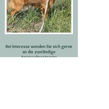
Bei Interesse wenden Sie sich gerne
an die zuständige
Ansprechpartnerin:
Britta Schulzeck
Mobil:
0171 6194363
Mail:
jeanbritt@t-online.de
Zur Übermittlung Ihrer
Selbstauskunft klicken Sie bitte hier