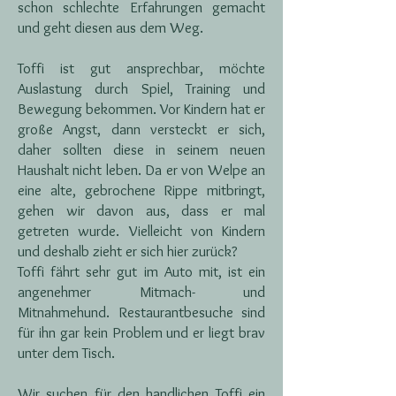
schon schlechte Erfahrungen gemacht
und geht diesen aus dem Weg.
Toffi ist gut ansprechbar, möchte
Auslastung durch Spiel, Training und
Bewegung bekommen. Vor Kindern hat er
große Angst, dann versteckt er sich,
daher sollten diese in seinem neuen
Haushalt nicht leben. Da er von Welpe an
eine alte, gebrochene Rippe mitbringt,
gehen wir davon aus, dass er mal
getreten wurde. Vielleicht von Kindern
und deshalb zieht er sich hier zurück?
Toffi fährt sehr gut im Auto mit, ist ein
angenehmer Mitmach- und
Mitnahmehund. Restaurantbesuche sind
für ihn gar kein Problem und er liegt brav
unter dem Tisch.
Wir suchen für den handlichen Toffi ein