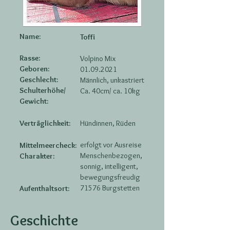
Name:
Toffi
Rasse:
Volpino Mix
Geboren:
01.09.2021
Geschlecht:
Männlich, unkastriert
Schulterhöhe/
Ca. 40cm/ ca. 10kg
Gewicht:
Verträglichkeit:
Hündinnen, Rüden
erfolgt vor Ausreise
Mittelmeercheck:
Menschenbezogen,
Charakter:
sonnig, intelligent,
bewegungsfreudig
71576 Burgstetten
Aufenthaltsort:
Geschichte