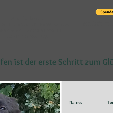
Spendenkonto:
einfach mi
 Südliche Weinstraße-Wasgau eG
 DE68 5489 1300 0061 9869 01
BIC: GENODE61BZA
fen ist der erste Schritt zum Gl
Name:
Te