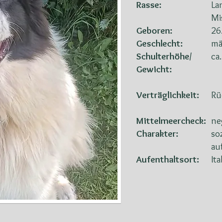
Rasse:
La
Mi
Geboren:
26
Geschlecht:
mä
Schulterhöhe/
ca
Gewicht:
Verträglichkeit:
Rü
Mittelmeercheck:
ne
Charakter:
so
au
Aufenthaltsort:
Ita