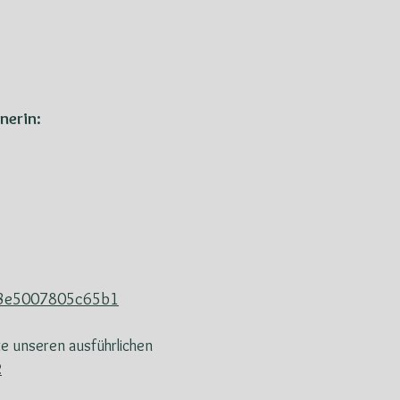
nerin:
9573e5007805c65b1
e unseren ausführlichen
2