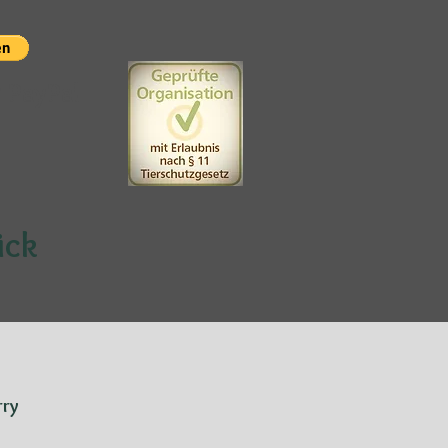
t PayPal
ück
rry