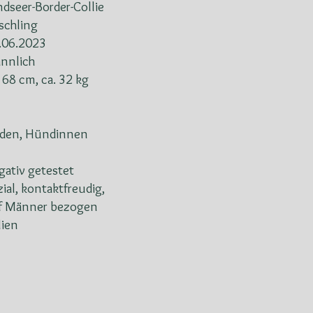
ndseer-Border-Collie
schling
.06.2023
nnlich
. 68 cm, ca. 32 kg
den, Hündinnen
gativ getestet
zial, kontaktfreudig,
f Männer bezogen
lien