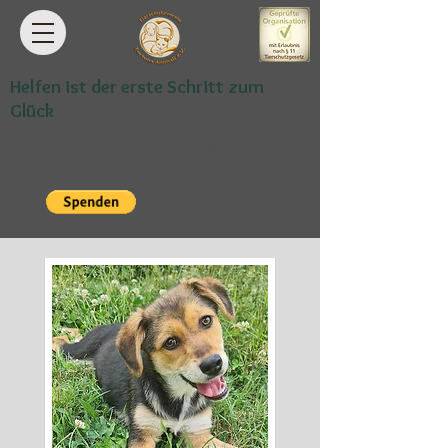
Helfen ist der erste Schritt zum
Glück
Spendenkonto:
VR Bank Südliche Weinstraße-Wasgau eG
IBAN: DE68
5489 1300 0061 9869
01
BIC: GENODE61BZA
einfach mit PayPal