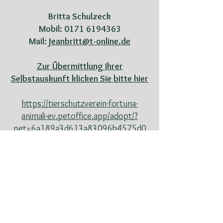
Britta Schulzeck
Mobil: 0171 6194363
Mail:
jeanbritt@t-online.de
​Zur Übermittlung Ihrer
Selbstauskunft klicken Sie bitte hier
https://tierschutzverein-fortuna-
animali-ev.petoffice.app/adopt/?
pet=6a189a3d613a83096b4575d0
Hinweise zum Vermittlungsablauf und
im Besonderen zur Selbstauskunft
entnehmen Sie bitte unseren
ausführlichen Bemerkungen zum
Vermittlungsablauf, im besonderen
unter
Punkt 2