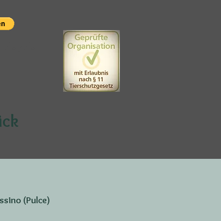
t PayPal
ück
ssino (Pulce)