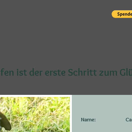
Spendenkonto:
einfach mi
 Südliche Weinstraße-Wasgau eG
 DE68 5489 1300 0061 9869 01
BIC: GENODE61BZA
fen ist der erste Schritt zum Gl
Name:
Ca