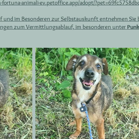
ein-fortuna-animali-ev.petoffice.app/adopt/?pet=69fc5758
f und im Besonderen zur Selbstauskunft entnehmen Sie b
gen zum Vermittlungsablauf, im besonderen unter
Punk