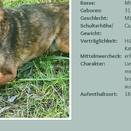
Rasse:
Mi
Geboren:
31
Geschlecht:
Mä
Schulterhöhe/
Ca
Gewicht:
Verträglichkeit:
Hü
Ka
Mittelmeercheck:
er
Charakter:
Lie
me
bra
au
Aufenthaltsort:
18