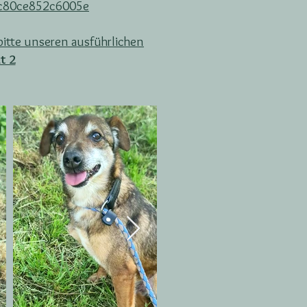
dbc80ce852c6005e
itte unseren ausführlichen
t 2