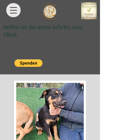
Helfen ist der erste Schritt zum
Glück
Spendenkonto:
VR Bank Südliche Weinstraße-Wasgau eG
IBAN: DE68
5489 1300 0061 9869
01
BIC: GENODE61BZA
einfach mit PayPal