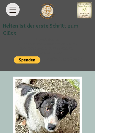
Helfen ist der erste Schritt zum
Glück
Spendenkonto:
VR Bank Südliche Weinstraße-Wasgau eG
IBAN: DE68
5489 1300 0061 9869
01
BIC: GENODE61BZA
einfach mit PayPal