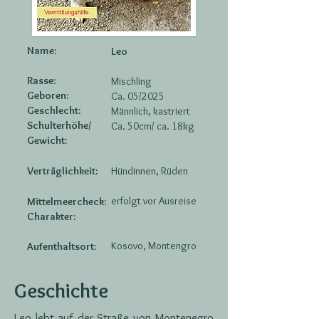
Name:
Leo
Rasse:
Mischling
Geboren:
Ca. 05/2025
Geschlecht:
Männlich, kastriert
Schulterhöhe/
Ca. 50cm/ ca. 18kg
Gewicht:
Verträglichkeit:
Hündinnen, Rüden
erfolgt vor Ausreise
Mittelmeercheck:
Charakter:
Kosovo, Montengro
Aufenthaltsort:
Geschichte
Leo lebt auf der Straße von Montenegro