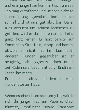
und eine junge Frau kümmert sich um ihn.
Leo mag Autofahren und ist noch nicht an
Leinenführung gewohnt, lernt jedoch
schnell und ist sehr gut abrufbar. Da er
alles versucht um seinem Menschen zu
gefallen, wird er das Laufen an der Leine
ganz flott lernen. Er hört bereits auf
Kommando Sitz, Nein, stopp und komm,
obwohl er nicht mit im Haus lebt!
Anderen Hunden gegenüber ist er
neugierig, nicht aggressiv jedoch tritt er
bei Rüden sehr bestimmt auf, Hündinnen
liegen ihm mehr!
Er ist sehr aktiv und lebt in einer
Hundehütte am Haus.
Wenn es einen Interessenten gibt, würde
sich die junge Frau um Papiere, Chip,
Bluttest, Impfungen sowie Transport