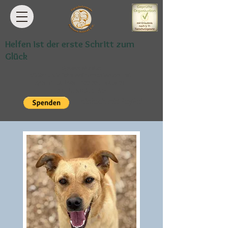
Helfen ist der erste Schritt zum
Glück
Spendenkonto:
VR Bank Südliche Weinstraße-Wasgau eG
IBAN: DE68
5489 1300 0061 9869
01
BIC: GENODE61BZA
einfach mit PayPal