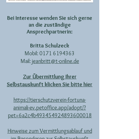
Bei Interesse wenden Sie sich gerne
an die zuständige
Ansprechpartnerin:
Britta Schulzeck
Mobil:
0171 6194363
Mail:
jeanbritt@t-online.de
​Zur Übermittlung Ihrer
Selbstauskunft klicken Sie bitte hier
https://tierschutzverein-fortuna-
animali-ev.petoffice.app/adopt/?
pet=6a2c4b493454924893600018
Hinweise zum Vermittlungsablauf und
im Besonderen zur Selbstauskunft