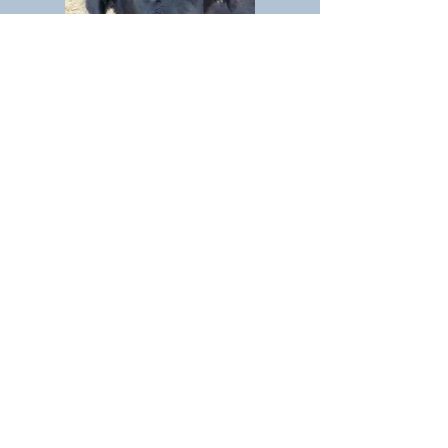
Maine
Auch
wurde nicht vergessen.
Er wurde am 21.09.19 von seiner
Familie vom Trapo abgeholt und in sein
neues Zuhause gebracht.
Wir freuen uns sehr für alle Beteiligten.
Rugiada
Und last but not least darf
ihre Pflegestelle als ihr endgültiges
Zuhause betrachten.
Wir können mehr als verstehen, dass
man diese tolle Hündin nicht wieder
hergeben kann.