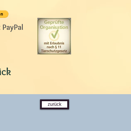
t PayPal
ück
zurück