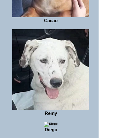
Cacao
Remy
Diego